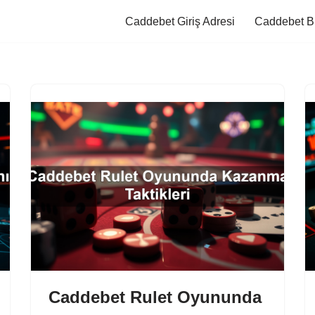
Caddebet Giriş Adresi
Caddebet B
Caddebet Rulet Oyununda