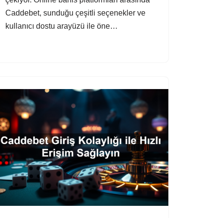
Caddebet, sunduğu çeşitli seçenekler ve
kullanıcı dostu arayüzü ile öne…