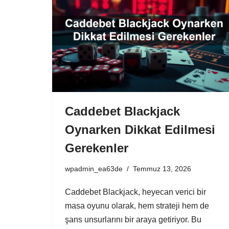
Caddebet Blackjack
Oynarken Dikkat Edilmesi
Gerekenler
wpadmin_ea63de
Temmuz 13, 2026
Caddebet Blackjack, heyecan verici bir
masa oyunu olarak, hem strateji hem de
şans unsurlarını bir araya getiriyor. Bu