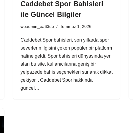
Caddebet Spor Bahisleri
ile Güncel Bilgiler
wpadmin_ea63de
Temmuz 1, 2026
Caddebet Spor bahisleri, son yıllarda spor
severlerin ilgisini çeken popüler bir platform
haline geldi. Spor bahisleri dünyasında yer
alan bu site, kullanıcılarına geniş bir
yelpazede bahis seçenekleri sunarak dikkat
çekiyor. , Caddebet Spor hakkında
güncel…