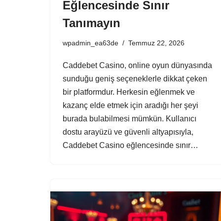
Eğlencesinde Sınır
Tanımayın
wpadmin_ea63de
Temmuz 22, 2026
Caddebet Casino, online oyun dünyasında
sunduğu geniş seçeneklerle dikkat çeken
bir platformdur. Herkesin eğlenmek ve
kazanç elde etmek için aradığı her şeyi
burada bulabilmesi mümkün. Kullanıcı
dostu arayüzü ve güvenli altyapısıyla,
Caddebet Casino eğlencesinde sınır…