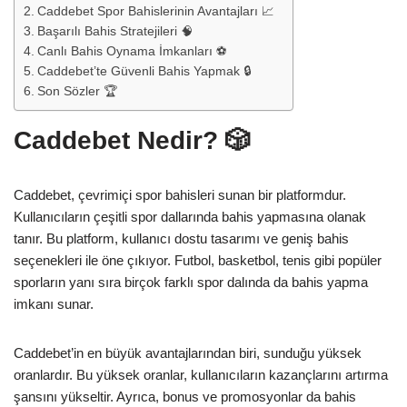
Caddebet Spor Bahislerinin Avantajları 📈
Başarılı Bahis Stratejileri 🧠
Canlı Bahis Oynama İmkanları ⚽
Caddebet’te Güvenli Bahis Yapmak 🔒
Son Sözler 🏆
Caddebet Nedir? 🎲
Caddebet, çevrimiçi spor bahisleri sunan bir platformdur.
Kullanıcıların çeşitli spor dallarında bahis yapmasına olanak
tanır. Bu platform, kullanıcı dostu tasarımı ve geniş bahis
seçenekleri ile öne çıkıyor. Futbol, basketbol, tenis gibi popüler
sporların yanı sıra birçok farklı spor dalında da bahis yapma
imkanı sunar.
Caddebet’in en büyük avantajlarından biri, sunduğu yüksek
oranlardır. Bu yüksek oranlar, kullanıcıların kazançlarını artırma
şansını yükseltir. Ayrıca, bonus ve promosyonlar da bahis