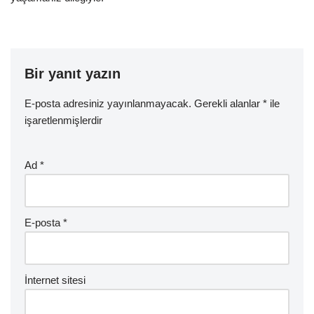
Bir yanıt yazın
E-posta adresiniz yayınlanmayacak.
Gerekli alanlar
*
ile
işaretlenmişlerdir
Ad
*
E-posta
*
İnternet sitesi