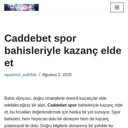
İçeriğe
geç
Caddebet spor
bahisleriyle kazanç elde
et
wpadmin_ea63de
Ağustos 2, 2025
Bahis dünyası, doğru stratejilerle önemli kazançlar elde
edebileceğiniz bir alan.
Caddebet spor
bahisleriyle kazanç elde
et, bu fırsatları değerlendirmek için harika bir yol sunuyor. Spor
bahisleri, hem heyecan dolu bir deneyim hem de kazanç
potansiyeli ile dolu. Doğru bilgilerle donanmış bir şekilde bu