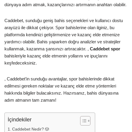
dünyaya adım atmak, kazançlarınızı artırmanın anahtarı olabilir.
Caddebet, sunduğu geniş bahis seçenekleri ve kullanıcı dostu
arayüzü ile dikkat çekiyor. Spor bahislerine olan ilginiz, bu
platformda kendinizi geliştirmenize ve kazanç elde etmenize
yardımcı olabilir. Bahis yaparken doğru analizler ve stratejiler
kullanmak, kazanma şansınızı artıracaktır. ,
Caddebet spor
bahisleriyle kazanç elde etmenin yollarını ve ipuçlarını
keşfedeceksiniz.
, Caddebet’in sunduğu avantajlar, spor bahislerinde dikkat
edilmesi gereken noktalar ve kazanç elde etme yöntemleri
hakkında bilgiler bulacaksınız. Hazırsanız, bahis dünyasına
adım atmanın tam zamanı!
İçindekiler
Caddebet Nedir? 🎲