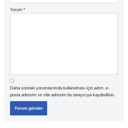
Yorum
*
Daha sonraki yorumlarımda kullanılması için adım, e-
posta adresim ve site adresim bu tarayıcıya kaydedilsin.